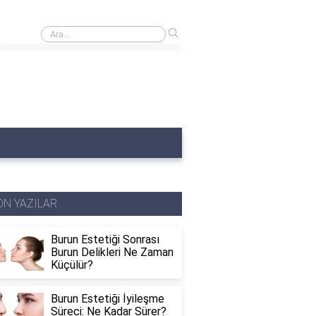
›
Burnumda et var ne yapmalıyım?
ON YAZILAR
Burun Estetiği Sonrası
Burun Delikleri Ne Zaman
Küçülür?
Burun Estetiği İyileşme
Süreci: Ne Kadar Sürer?