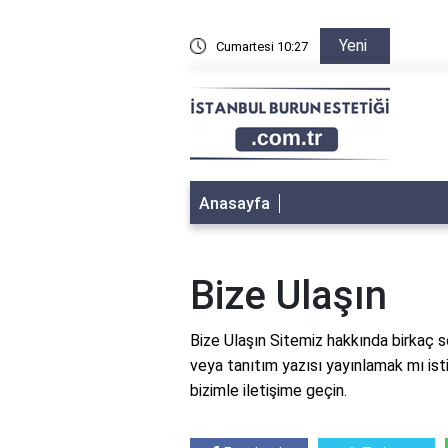
Yeni
n sonra sağa sola yatılır mı?
Cumartesi 10:27
Burun a
Anasayfa
Bize Ulaşın
Bize Ulaşın Sitemiz hakkında birkaç 
veya tanıtım yazısı yayınlamak mı ist
bizimle iletişime geçin.