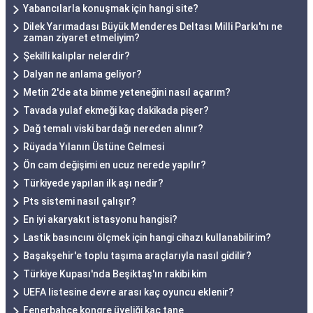
Yabancılarla konuşmak için hangi site?
Dilek Yarımadası Büyük Menderes Deltası Milli Parkı'nı ne
zaman ziyaret etmeliyim?
Şekilli kalıplar nelerdir?
Dalyan ne anlama geliyor?
Metin 2'de ata binme yeteneğini nasıl açarım?
Tavada yulaf ekmeği kaç dakikada pişer?
Dağ temalı viski bardağı nereden alınır?
Rüyada Yılanın Üstüne Gelmesi
Ön cam değişimi en ucuz nerede yapılır?
Türkiyede yapılan ilk aşı nedir?
Pts sistemi nasıl çalışır?
En iyi akaryakıt istasyonu hangisi?
Lastik basıncını ölçmek için hangi cihazı kullanabilirim?
Başakşehir'e toplu taşıma araçlarıyla nasıl gidilir?
Türkiye Kupası'nda Beşiktaş'ın rakibi kim
UEFA listesine devre arası kaç oyuncu eklenir?
Fenerbahçe kongre üyeliği kaç tane