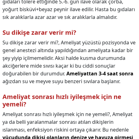
gıdaları tolere ettiğinde 5.-6. gün ilave olarak çorba,
yoğurt bisküvi+beyaz peynir ilave edilir. Hasta bu gıdaları
sık aralıklarla azar azar ve sık aralıklarla almalıdır.
Su dikişe zarar verir mi?
Su dikişe zarar verir mi?,
Ameliyat yüzüstü pozisyonda ve
genel anestezi altında yapıldığından ameliyata kadar bir
şey yiyip içilmemelidir. Aksi halde kusma durumunda
akciğerlere mide sıvısı kaçar ki bu ciddi sonuçlar
doğurabilen bir durumdur.
Ameliyattan 3-4 saat sonra
ağızdan su ve meyve suyu benzeri sıvılara başlanır.
Ameliyat sonrası hızlı iyileşmek için ne
yemeli?
Ameliyat sonrası hızlı iyileşmek için ne yemeli?,
Ameliyat
ya da belli yaralanmalar sonrası atılan dikişlerin
ıslanması, enfeksiyon riskini ortaya çıkarır. Bu nedenle
vücudunda dikişi olanların denize ve havuza girmesi