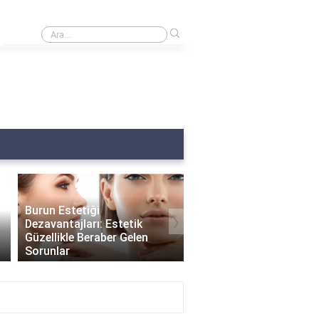
›
Burnumda et var ne yapmalıyım?
Burun Estetiği
›
Dezavantajları: Estetik
Güzellikle Beraber Gelen
Burun Estetiği Sonrası
Sorunlar
Delikleri Ne Zaman Küç