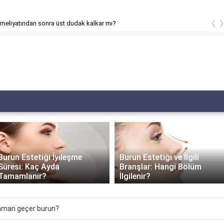
‹
meliyatından sonra üst dudak kalkar mı?
Burun Estetiği İyileşme
Burun Estetiği ve İlgili
Süresi: Kaç Ayda
Branşlar: Hangi Bölüm
Tamamlanır?
İlgilenir?
zaman geçer burun?