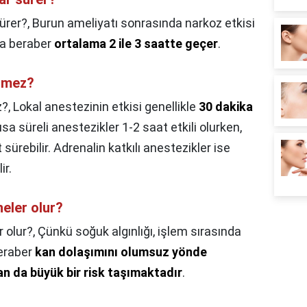
ürer?,
Burun ameliyatı sonrasında narkoz etkisi
la beraber
ortalama 2 ile 3 saatte geçer
.
ilmez?
z?,
Lokal anestezinin etkisi genellikle
30 dakika
ısa süreli anestezikler 1-2 saat etkili olurken,
sürebilir. Adrenalin katkılı anestezikler ise
ir.
eler olur?
 olur?,
Çünkü soğuk algınlığı, işlem sırasında
beraber
kan dolaşımını olumsuz yönde
an da büyük bir risk taşımaktadır
.