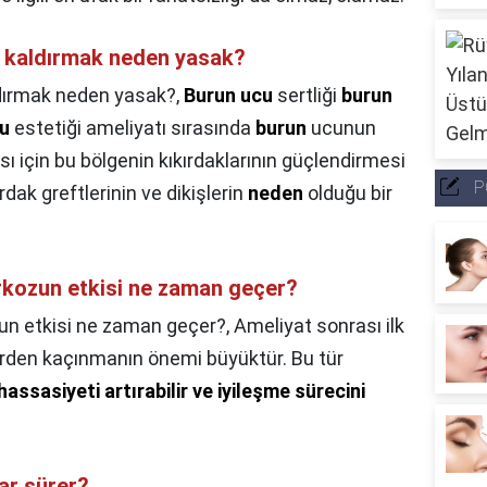
r kaldırmak neden yasak?
ldırmak neden yasak?,
Burun ucu
sertliği
burun
u
estetiği ameliyatı sırasında
burun
ucunun
ı için bu bölgenin kıkırdaklarının güçlendirmesi
P
rdak greftlerinin ve dikişlerin
neden
olduğu bir
rkozun etkisi ne zaman geçer?
un etkisi ne zaman geçer?,
Ameliyat sonrası ilk
elerden kaçınmanın önemi büyüktür. Bu tür
assasiyeti artırabilir ve iyileşme sürecini
ar sürer?