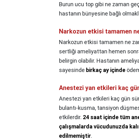
Burun ucu top gibi ne zaman ge
hastanın bünyesine bağlı olmak
Narkozun etkisi tamamen n
Narkozun etkisi tamamen ne z
sertliği ameliyattan hemen sonra
belirgin olabilir. Hastanın amel
sayesinde
birkaç ay içinde
ödem,
Anestezi yan etkileri kaç gü
Anestezi yan etkileri kaç gün sü
bulantı-kusma, tansiyon düşmes
etkilerdir.
24 saat içinde tüm ane
çalışmalarda vücudunuzda kalıcı
edilmemiştir
.