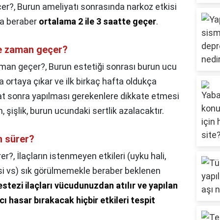
çer?,
Burun ameliyatı sonrasında narkoz etkisi
la beraber
ortalama 2 ile 3 saatte geçer
.
e zaman geçer?
aman geçer?,
Burun estetiği sonrası burun ucu
 ortaya çıkar ve ilk birkaç hafta oldukça
iyat sonra yapılması gerekenlere dikkate etmesi
 şişlik, burun ucundaki sertlik azalacaktır.
n sürer?
rer?,
İlaçların istenmeyen etkileri (uyku hali,
i vs) sık görülmemekle beraber beklenen
stezi ilaçları vücudunuzdan atılır ve yapılan
 hasar bırakacak hiçbir etkileri tespit