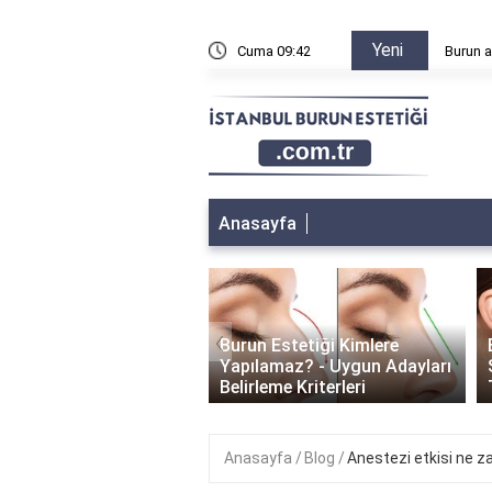
Yeni
n sonra sağa sola yatılır mı?
Cuma 09:42
Burun a
Anasayfa
‹
Burun Estetiği Kimlere
 Estetiği İyileşme
Yapılamaz? - Uygun Adayları
i: Ne Kadar Sürer?
Belirleme Kriterleri
Anasayfa
Blog
Anestezi etkisi ne 