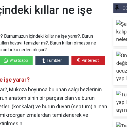
ndeki kıllar ne işe
S
r? Burnumuzun içindeki kıllar ne işe yarar?, Burun
kılları havayı temizler mi?, Burun kılları olmazsa ne
 Burun boku neden oluşur?
Whatsapp
Tumbler
Pinterest
e işe yarar?
arar?, Mukoza boyunca bulunan salgı bezlerinin
 burun anatomisinin bir parçası olan ve burun
leri (konkalar) ve burun duvarı (septum) alınan
ak, mikroorganizmalardan temizlenerek ve
irilmesini ...