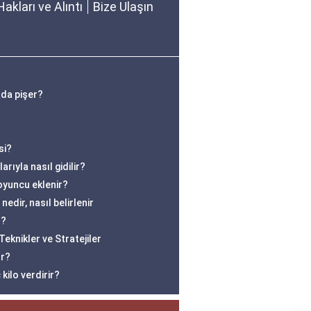
Hakları ve Alıntı
Bize Ulaşın
ada pişer?
si?
rıyla nasıl gidilir?
oyuncu eklenir?
edir, nasıl belirlenir
r?
eknikler ve Stratejiler
or?
kilo verdirir?