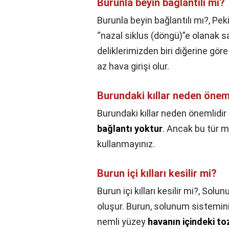
Burunla beyin bağlantılı mı?
Burunla beyin bağlantılı mı?,
Pek
“nazal siklus (döngü)”e olanak sa
deliklerimizden biri diğerine gör
az hava girişi olur.
Burundaki kıllar neden önemli
Burundaki kıllar neden önemlidir 3
bağlantı yoktur
. Ancak bu tür 
kullanmayınız.
Burun içi kılları kesilir mi?
Burun içi kılları kesilir mi?,
Solunu
oluşur. Burun, solunum sisteminin 
nemli yüzey
havanın içindeki to