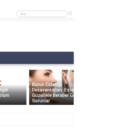
›
Burnumda et var ne yapmalıyım?
Burun Estetiği
›
Dezavantajları: Estetik
Güzellikle Beraber Gelen
Burun Estetiği Sonrası
Sorunlar
Delikleri Ne Zaman Küç