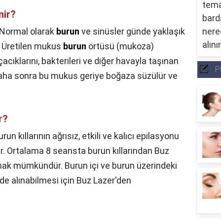
nir?
Normal olarak
burun
ve sinüsler günde yaklaşık
r. Üretilen mukus
burun
örtüsü (mukoza)
cıklarını, bakterileri ve diğer havayla taşınan
P
. Daha sonra bu mukus geriye boğaza süzülür ve
r?
urun kıllarının ağrısız, etkili ve kalıcı epilasyonu
r. Ortalama 8 seansta burun kıllarından Buz
ulmak mümkündür. Burun içi ve burun üzerindeki
kilde alınabilmesi için Buz Lazer'den