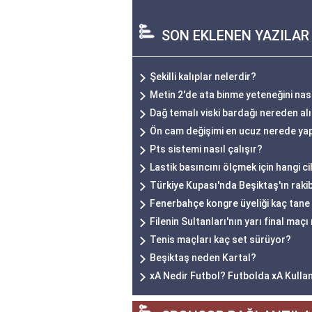
SON EKLENEN YAZILAR
Şekilli kalıplar nelerdir?
Metin 2'de ata binme yeteneğini nas
Dağ temalı viski bardağı nereden alı
Ön cam değişimi en ucuz nerede yap
Pts sistemi nasıl çalışır?
Lastik basıncını ölçmek için hangi ci
Türkiye Kupası'nda Beşiktaş'ın rakib
Fenerbahçe kongre üyeliği kaç tane
Filenin Sultanları'nın yarı final maç
Tenis maçları kaç set sürüyor?
Beşiktaş neden Kartal?
xA Nedir Futbol? Futbolda xA Kulla