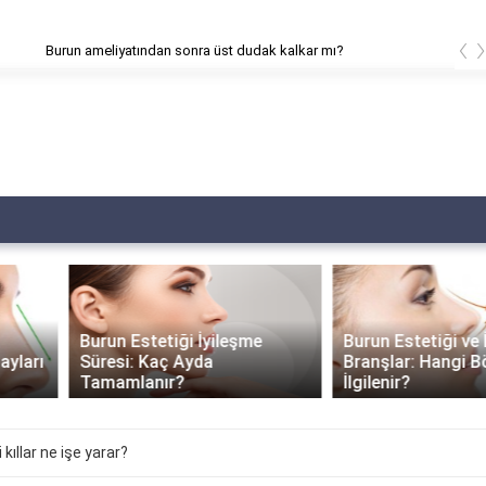
‹
meliyatından sonra üst dudak kalkar mı?
Burun Estetiği İyileşme
Burun Estetiği ve İlgili
Süresi: Kaç Ayda
Branşlar: Hangi Bölüm
Tamamlanır?
İlgilenir?
ıllar ne işe yarar?