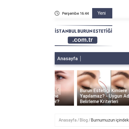
Yeni
n sonra sağa sola yatılır mı?
Perşembe 16:44
Burun a
Anasayfa
‹
Burun Estetiği Kimlere
 Estetiği İyileşme
Yapılamaz? - Uygun Adayları
i: Ne Kadar Sürer?
Belirleme Kriterleri
Anasayfa
Blog
Burnumuzun içindeki k