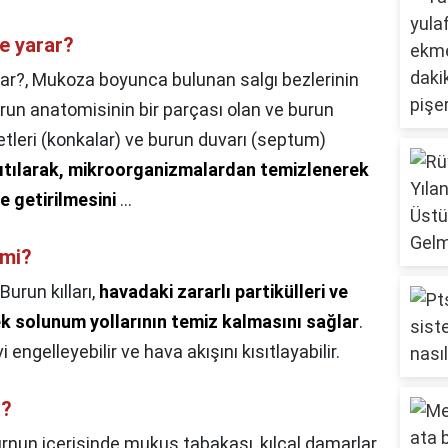
şe yarar?
rar?,
Mukoza boyunca bulunan salgı bezlerinin
 burun anatomisinin bir parçası olan ve burun
leri (konkalar) ve burun duvarı (septum)
ısıtılarak, mikroorganizmalardan temizlenerek
e getirilmesini
...
 mi?
Burun kılları,
havadaki zararlı partikülleri ve
ek solunum yollarının temiz kalmasını sağlar
.
i engelleyebilir ve hava akışını kısıtlayabilir.
r?
rnun içerisinde mukus tabakası, kılcal damarlar