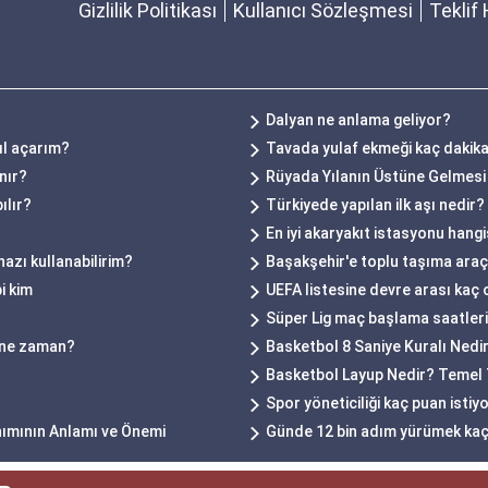
Gizlilik Politikası
Kullanıcı Sözleşmesi
Teklif 
Dalyan ne anlama geliyor?
ıl açarım?
Tavada yulaf ekmeği kaç dakik
nır?
Rüyada Yılanın Üstüne Gelmesi
ılır?
Türkiyede yapılan ilk aşı nedir?
En iyi akaryakıt istasyonu hangi
hazı kullanabilirim?
Başakşehir'e toplu taşıma araçla
i kim
UEFA listesine devre arası kaç 
Süper Lig maç başlama saatleri n
ı ne zaman?
Basketbol 8 Saniye Kuralı Nedi
Basketbol Layup Nedir? Temel T
Spor yöneticiliği kaç puan istiy
nımının Anlamı ve Önemi
Günde 12 bin adım yürümek kaç 