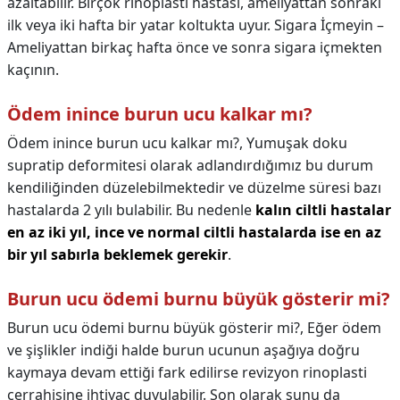
azaltabilir. Birçok rinoplasti hastası, ameliyattan sonraki
ilk veya iki hafta bir yatar koltukta uyur. Sigara İçmeyin –
Ameliyattan birkaç hafta önce ve sonra sigara içmekten
kaçının.
Ödem inince burun ucu kalkar mı?
Ödem inince burun ucu kalkar mı?,
Yumuşak doku
supratip deformitesi olarak adlandırdığımız bu durum
kendiliğinden düzelebilmektedir ve düzelme süresi bazı
hastalarda 2 yılı bulabilir. Bu nedenle
kalın ciltli hastalar
en az iki yıl, ince ve normal ciltli hastalarda ise en az
bir yıl sabırla beklemek gerekir
.
Burun ucu ödemi burnu büyük gösterir mi?
Burun ucu ödemi burnu büyük gösterir mi?,
Eğer ödem
ve şişlikler indiği halde burun ucunun aşağıya doğru
kaymaya devam ettiği fark edilirse revizyon rinoplasti
cerrahisine ihtiyaç duyulabilir. Son olarak şunu da