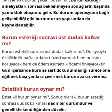
Yan yatmak burun şeklini bozar mı?,
Burun estetiği
ameliyatları sonrası beklenmeyen sonuçların başında
yamukluk oluşumu gelir.
Bu durum operasyona bağlı
gelişebildiği gibi burnunuzun yapısından da
kaynaklanabilir
.
Burun estetiği sonrası üst dudak kalkar
mı?
Burun estetiği sonrası üst dudak kalkar mı?,
Dolayısıyla
özellikle ilk haftalarda sırt üzeri yatmak hem burunu
koruyacak hem de ödem asimetrik ödemi önleyecektir.
Gün içerisinde buruna sert dokunulmadığı sürece öne
eğilmek başı yanlara çevirmek buruna zarar vermez
.
Estetikli burun oynar mı?
Estetikli burun oynar mı?,
Sonuç olarak, burun estetiği
sonrası dudak kalkması
nadir bir durumdur ve
genellikle kendiliğinden düzelir
.