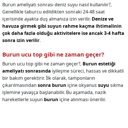
Burun ameliyatı sonrası deniz suyu nasıl kullanılır?,
Genellikle taburcu edildikten sonraki 24-48 saat
içerisinde ayakta duş almanıza izin verilir.
Denize ve
havuza girmek gibi suyun rahme kaçma ihtimalinin
çok daha fazla olduğu aktivitelere ise ancak 3-4 hafta
sonra izin verilir
.
Burun ucu top gibi ne zaman geçer?
Burun ucu top gibi ne zaman geçer?,
Burun estetiği
ameliyatı sonrasında
iyileşme süreci, hassas ve dikkatli
bir bakım gerektirir. İlk olarak, tamponların
çıkarılmasından
sonra burun
içine okyanus
suyu
sıkma
işlemine yavaşça başlanabilir. Bu aşamada, nazik
hareketlerle suyun
burun
içine alınması önerilir.