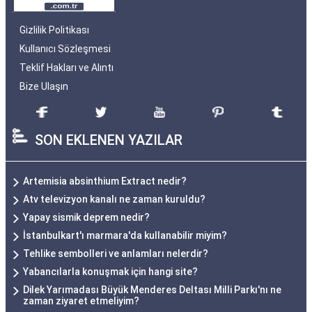
Gizlilik Politikası
Kullanıcı Sözleşmesi
Teklif Hakları ve Alıntı
Bize Ulaşın
SON EKLENEN YAZILAR
Artemisia absinthium Extract nedir?
Atv televizyon kanalı ne zaman kuruldu?
Yapay sismik deprem nedir?
İstanbulkart'ı marmara'da kullanabilir miyim?
Tehlike sembolleri ve anlamları nelerdir?
Yabancılarla konuşmak için hangi site?
Dilek Yarımadası Büyük Menderes Deltası Milli Parkı'nı ne
zaman ziyaret etmeliyim?