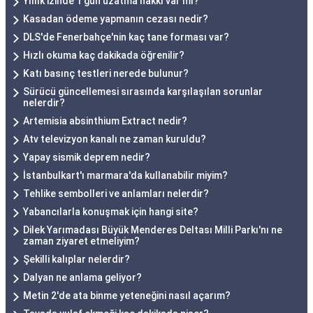
Yıllık izinde 1 gün uzatma hakkı var mı?
Kasadan ödeme yapmanın cezası nedir?
DLS'de Fenerbahçe'nin kaç tane forması var?
Hızlı okuma kaç dakikada öğrenilir?
Katı basınç testleri nerede bulunur?
Sürücü güncellemesi sırasında karşılaşılan sorunlar
nelerdir?
Artemisia absinthium Extract nedir?
Atv televizyon kanalı ne zaman kuruldu?
Yapay sismik deprem nedir?
İstanbulkart'ı marmara'da kullanabilir miyim?
Tehlike sembolleri ve anlamları nelerdir?
Yabancılarla konuşmak için hangi site?
Dilek Yarımadası Büyük Menderes Deltası Milli Parkı'nı ne
zaman ziyaret etmeliyim?
Şekilli kalıplar nelerdir?
Dalyan ne anlama geliyor?
Metin 2'de ata binme yeteneğini nasıl açarım?