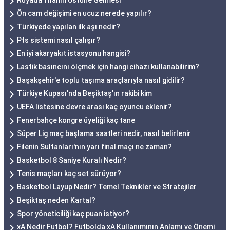
Rüyada Yılanın Üstüne Gelmesi
Ön cam değişimi en ucuz nerede yapılır?
Türkiyede yapılan ilk aşı nedir?
Pts sistemi nasıl çalışır?
En iyi akaryakıt istasyonu hangisi?
Lastik basıncını ölçmek için hangi cihazı kullanabilirim?
Başakşehir'e toplu taşıma araçlarıyla nasıl gidilir?
Türkiye Kupası'nda Beşiktaş'ın rakibi kim
UEFA listesine devre arası kaç oyuncu eklenir?
Fenerbahçe kongre üyeliği kaç tane
Süper Lig maç başlama saatleri nedir, nasıl belirlenir
Filenin Sultanları'nın yarı final maçı ne zaman?
Basketbol 8 Saniye Kuralı Nedir?
Tenis maçları kaç set sürüyor?
Basketbol Layup Nedir? Temel Teknikler ve Stratejiler
Beşiktaş neden Kartal?
Spor yöneticiliği kaç puan istiyor?
xA Nedir Futbol? Futbolda xA Kullanımının Anlamı ve Önemi