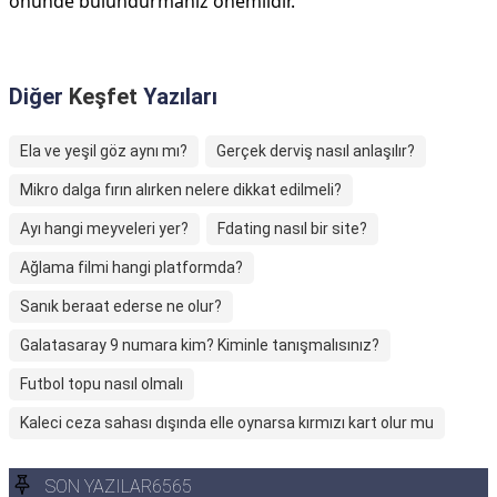
önünde bulundurmanız önemlidir.
Diğer
Keşfet
Yazıları
Ela ve yeşil göz aynı mı?
Gerçek derviş nasıl anlaşılır?
Mikro dalga fırın alırken nelere dikkat edilmeli?
Ayı hangi meyveleri yer?
Fdating nasıl bir site?
Ağlama filmi hangi platformda?
Sanık beraat ederse ne olur?
Galatasaray 9 numara kim? Kiminle tanışmalısınız?
Futbol topu nasıl olmalı
Kaleci ceza sahası dışında elle oynarsa kırmızı kart olur mu
SON YAZILAR6565