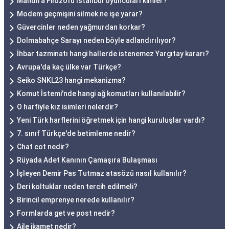
Mandıra Filozofu İstanbul oyuncuları kimler?
Modem geçmişini silmek ne işe yarar?
Güvercinler neden yağmurdan korkar?
Dolmabahçe Sarayı neden böyle adlandırılıyor?
İhbar tazminatı hangi hallerde istenemez Yargıtay kararı?
Avrupa'da kaç ülke var Türkçe?
Seiko SNKL23 hangi mekanizma?
Komut İstemi'nde hangi ağ komutları kullanılabilir?
O harfiyle kız isimleri nelerdir?
Yeni Türk harflerini öğretmek için hangi kuruluşlar vardı?
7. sınıf Türkçe'de betimleme nedir?
Chat cot nedir?
Rüyada Adet Kanının Çamaşıra Bulaşması
İşleyen Demir Pas Tutmaz atasözü nasıl kullanılır?
Deri koltuklar neden tercih edilmeli?
Birincil emprenye nerede kullanılır?
Formlarda get ve post nedir?
Aile ikamet nedir?