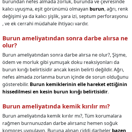
burundan nefes almada zorluk, burunda ve çevresinde
kalıcı uyuşma, eşit görünümü olmayan
burun
, ağrı, renk
değişimi ya da kalıcı şişlik, yara izi, septum perforasyonu
, ve ek cerrahi müdahale ihtiyacı vardır.
Burun ameliyatından sonra darbe alırsa ne
olur?
Burun ameliyatından sonra darbe alırsa ne olur?,
Şişme,
ödem ve morluk gibi yumuşak doku reaksiyonları da
burun kırığı belirtisidir ancak kesin belirti değildir. Ağrı,
nefes almada zorlanma burun içinde de sorun olduğunu
gösterebilir.
Burun kemiklerinin elle hareket ettiğinin
hissedilmesi en kesin burun kırığı belirtisidir
.
Burun ameliyatında kemik kırılır mı?
Burun ameliyatında kemik kırılır mı?,
Tüm korumalara
rağmen burnunuzdan darbe alırsanız hemen soğuk
kompres uygulayın. Buruna alınan ciddi darbeler
bazen