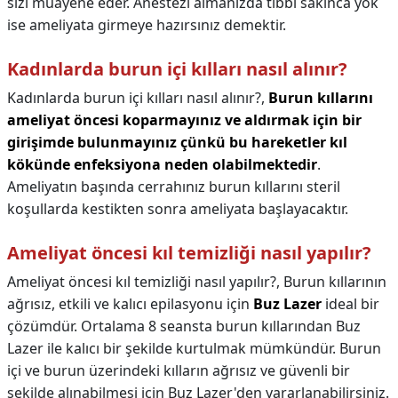
sizi muayene eder. Anestezi almanızda tıbbi sakınca yok
ise ameliyata girmeye hazırsınız demektir.
Kadınlarda burun içi kılları nasıl alınır?
Kadınlarda burun içi kılları nasıl alınır?,
Burun kıllarını
ameliyat öncesi koparmayınız ve aldırmak için bir
girişimde bulunmayınız çünkü bu hareketler kıl
kökünde enfeksiyona neden olabilmektedir
.
Ameliyatın başında cerrahınız burun kıllarını steril
koşullarda kestikten sonra ameliyata başlayacaktır.
Ameliyat öncesi kıl temizliği nasıl yapılır?
Ameliyat öncesi kıl temizliği nasıl yapılır?,
Burun kıllarının
ağrısız, etkili ve kalıcı epilasyonu için
Buz Lazer
ideal bir
çözümdür. Ortalama 8 seansta burun kıllarından Buz
Lazer ile kalıcı bir şekilde kurtulmak mümkündür. Burun
içi ve burun üzerindeki kılların ağrısız ve güvenli bir
şekilde alınabilmesi için Buz Lazer'den yararlanabilirsiniz.