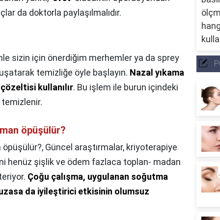
açlar da doktorla paylaşılmalıdır.
le sizin için önerdiğim merhemler ya da sprey
P
uşatarak temizliğe öyle başlayın.
Nazal yıkama
çözeltisi kullanılır
. Bu işlem ile burun içindeki
temizlenir.
zaman öpüşülür?
n öpüşülür?,
Güncel araştırmalar, kriyoterapiye
ani henüz şişlik ve ödem fazlaca toplan- madan
teriyor.
Çoğu çalışma, uygulanan soğutma
uzasa da iyileştirici etkisinin olumsuz