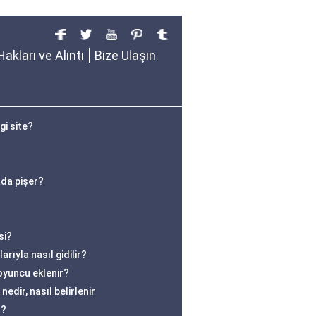
Hakları ve Alıntı
Bize Ulaşın
gi site?
ada pişer?
si?
rıyla nasıl gidilir?
oyuncu eklenir?
edir, nasıl belirlenir
r?