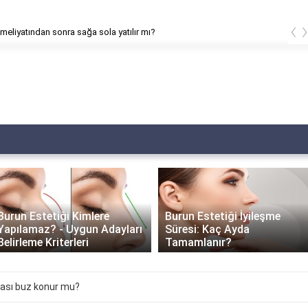
‹
meliyatından sonra sağa sola yatılır mı?
Burun Estetiği Kimlere
Burun Estetiği İyileşme
Yapılamaz? - Uygun Adayları
Süresi: Kaç Ayda
Belirleme Kriterleri
Tamamlanır?
rası buz konur mu?