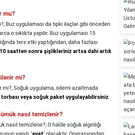
ur mu?
u?,
Buz uygulaması da tıpkı ilaçlar gibi önceden
rca o sıklıkta yapılır. Buz uygulaması 15
ğında ters etki yaptığından, daha fazlası
 10 saatten sonra şişlikleriniz artsa dahi artık
ilenir mi?
r mi?,
Soğuk uygulama, ödemi azaltmada
torbası veya soğuk paket uygulayabilirsiniz
.
ümük nasıl temizlenir?
 nasıl temizlenir?,
O halde soğuk algınlığı
sunun yanıtı, '
evet
' olacaktır. Operasyondan