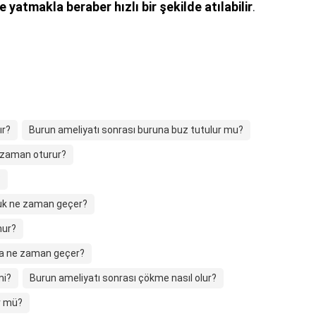
atmakla beraber hızlı bir şekilde atılabilir
.
ır?
Burun ameliyatı sonrası buruna buz tutulur mu?
e zaman oturur?
?
luk ne zaman geçer?
nur?
ma ne zaman geçer?
mi?
Burun ameliyatı sonrası çökme nasıl olur?
ür mü?