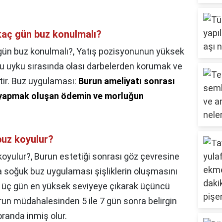
kaç gün buz konulmalı?
gün buz konulmalı?,
Yatış pozisyonunun yüksek
u uyku sırasında olası darbelerden korumak ve
ir. Buz uygulaması:
Burun ameliyatı sonrası
 yapmak oluşan ödemin ve morluğun
buz koyulur?
koyulur?,
Burun estetiği sonrası göz çevresine
a soğuk buz uygulaması şişliklerin oluşmasını
 ilk üç gün en yüksek seviyeye çıkarak üçüncü
un müdahalesinden 5 ile 7 gün sonra belirgin
randa inmiş olur.