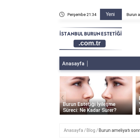
Yeni
an sonra dudak kalkar mı?
Perşembe 21:34
Burun a
Anasayfa
‹
 Estetiği Sonrası Burun
Burun Estetiği İyileşme
leri Ne Zaman Küçülür?
Süreci: Ne Kadar Sürer?
Anasayfa
Blog
Burun ameliyatı son