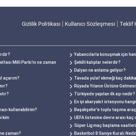
Gizlilik Politikası
Kullanıcı Sözleşmesi
Teklif 
erdir?
Yabancılarla konuşmak için han
tası Milli Parkı'nı ne zaman
Şekilli kalıplar nelerdir?
Dalyan ne anlama geliyor?
ıl açarım?
Tavada yulaf ekmeği kaç dakik
nır?
Rüyada Yılanın Üstüne Gelmesi
ılır?
Türkiyede yapılan ilk aşı nedir?
En iyi akaryakıt istasyonu hangi
hazı kullanabilirim?
Başakşehir'e toplu taşıma araçla
i kim
UEFA listesine devre arası kaç 
Süper Lig maç başlama saatleri n
ı ne zaman?
Basketbol 8 Saniye Kuralı Nedi