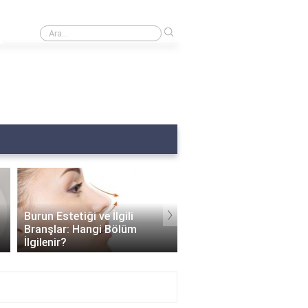
›
Burun ameliyatından sonra üst dudak kalkar mı?
Burun Estetiği
›
Burun Estetiği ve İlgili
Dezavantajları: Estetik
Branşlar: Hangi Bölüm
Güzellikle Beraber Gele
İlgilenir?
Sorunlar