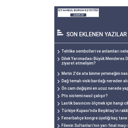
SON EKLENEN YAZILAR
Tehlike sembolleri ve anlamları nel
Dilek Yarımadası Büyük Menderes Del
ziyaret etmeliyim?
Metin 2'de ata binme yeteneğini nas
Dağ temalı viski bardağı nereden alı
Ön cam değişimi en ucuz nerede yap
Pts sistemi nasıl çalışır?
Lastik basıncını ölçmek için hangi ci
Türkiye Kupası'nda Beşiktaş'ın rakib
Fenerbahçe kongre üyeliği kaç tane
Filenin Sultanları'nın yarı final maç