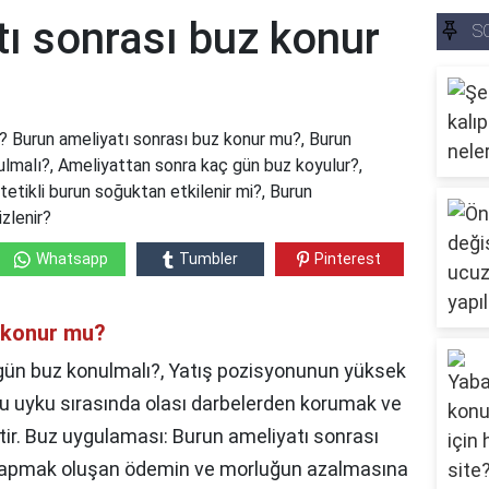
ı sonrası buz konur
S
? Burun ameliyatı sonrası buz konur mu?, Burun
lmalı?, Ameliyattan sonra kaç gün buz koyulur?,
etikli burun soğuktan etkilenir mi?, Burun
zlenir?
Whatsapp
Tumbler
Pinterest
z konur mu?
gün buz konulmalı?, Yatış pozisyonunun yüksek
u uyku sırasında olası darbelerden korumak ve
ir. Buz uygulaması: Burun ameliyatı sonrası
yapmak oluşan ödemin ve morluğun azalmasına