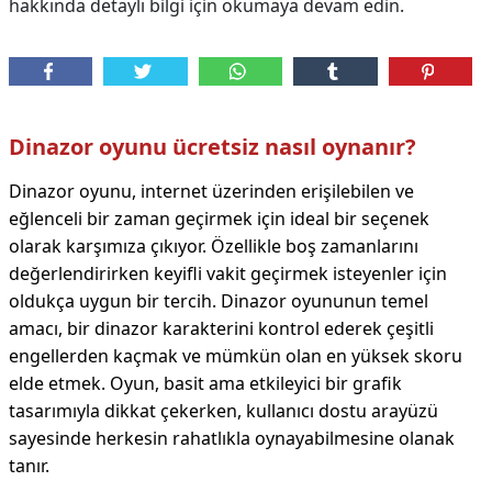
hakkında detaylı bilgi için okumaya devam edin.
Dinazor oyunu ücretsiz nasıl oynanır?
Dinazor oyunu, internet üzerinden erişilebilen ve
eğlenceli bir zaman geçirmek için ideal bir seçenek
olarak karşımıza çıkıyor. Özellikle boş zamanlarını
değerlendirirken keyifli vakit geçirmek isteyenler için
oldukça uygun bir tercih. Dinazor oyununun temel
amacı, bir dinazor karakterini kontrol ederek çeşitli
engellerden kaçmak ve mümkün olan en yüksek skoru
elde etmek. Oyun, basit ama etkileyici bir grafik
tasarımıyla dikkat çekerken, kullanıcı dostu arayüzü
sayesinde herkesin rahatlıkla oynayabilmesine olanak
tanır.