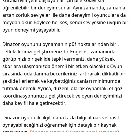
kurallarıyla yeni başlayanlar için bile kolaylıkla
öğrenilebilir bir deneyim sunar. Aynı zamanda, zamanla
artan zorluk seviyeleri ile daha deneyimli oyunculara da
meydan okur. Böylece herkes, kendi seviyesine uygun bir
oyun deneyimi yaşayabilir.
Dinazor oyununu oynamanın püf noktalarından biri,
reflekslerinizi geliştirmenizdir. Engelleri zamanında
görüp hızlı bir şekilde tepki vermeniz, daha yüksek
skorlara ulaşmanızda önemli bir etken olacaktır. Oyun
sırasında odaklanma becerilerinizi artırarak, dikkatli bir
şekilde ilerlemek ve kaybettiğiniz canları minimumda
tutmak önemli. Ayrıca, düzenli olarak oynamak, el-göz
koordinasyonunuzu geliştirecek ve oyun deneyiminizi
daha keyifli hale getirecektir.
Dinazor oyunu ile ilgili daha fazla bilgi almak ve nasıl
oynayabileceğinizi öğrenmek için detaylı bir kaynak