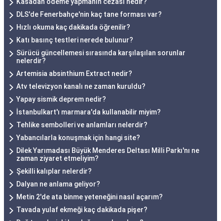
Kasadan ödeme yapmanın cezası nedir?
DLS'de Fenerbahçe'nin kaç tane forması var?
Hızlı okuma kaç dakikada öğrenilir?
Katı basınç testleri nerede bulunur?
Sürücü güncellemesi sırasında karşılaşılan sorunlar
nelerdir?
Artemisia absinthium Extract nedir?
Atv televizyon kanalı ne zaman kuruldu?
Yapay sismik deprem nedir?
İstanbulkart'ı marmara'da kullanabilir miyim?
Tehlike sembolleri ve anlamları nelerdir?
Yabancılarla konuşmak için hangi site?
Dilek Yarımadası Büyük Menderes Deltası Milli Parkı'nı ne
zaman ziyaret etmeliyim?
Şekilli kalıplar nelerdir?
Dalyan ne anlama geliyor?
Metin 2'de ata binme yeteneğini nasıl açarım?
Tavada yulaf ekmeği kaç dakikada pişer?