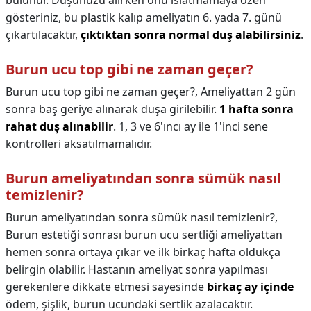
bulunur. Duşunuzu alırken onu ıslatmamaya özen
gösteriniz, bu plastik kalıp ameliyatın 6. yada 7. günü
çıkartılacaktır,
çıktıktan sonra normal duş alabilirsiniz
.
Burun ucu top gibi ne zaman geçer?
Burun ucu top gibi ne zaman geçer?,
Ameliyattan 2 gün
sonra baş geriye alınarak duşa girilebilir.
1 hafta sonra
rahat duş alınabilir
. 1, 3 ve 6'ıncı ay ile 1'inci sene
kontrolleri aksatılmamalıdır.
Burun ameliyatından sonra sümük nasıl
temizlenir?
Burun ameliyatından sonra sümük nasıl temizlenir?,
Burun estetiği sonrası burun ucu sertliği ameliyattan
hemen sonra ortaya çıkar ve ilk birkaç hafta oldukça
belirgin olabilir. Hastanın ameliyat sonra yapılması
gerekenlere dikkate etmesi sayesinde
birkaç ay içinde
ödem, şişlik, burun ucundaki sertlik azalacaktır.