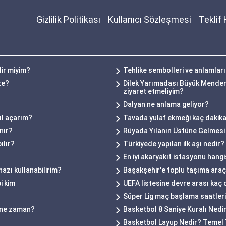
Gizlilik Politikası
Kullanıcı Sözleşmesi
Teklif 
lir miyim?
Tehlike sembolleri ve anlamları
te?
Dilek Yarımadası Büyük Mendere
ziyaret etmeliyim?
Dalyan ne anlama geliyor?
ıl açarım?
Tavada yulaf ekmeği kaç dakik
nır?
Rüyada Yılanın Üstüne Gelmesi
ılır?
Türkiyede yapılan ilk aşı nedir?
En iyi akaryakıt istasyonu hangi
hazı kullanabilirim?
Başakşehir'e toplu taşıma araçla
i kim
UEFA listesine devre arası kaç 
Süper Lig maç başlama saatleri n
ı ne zaman?
Basketbol 8 Saniye Kuralı Nedi
Basketbol Layup Nedir? Temel T