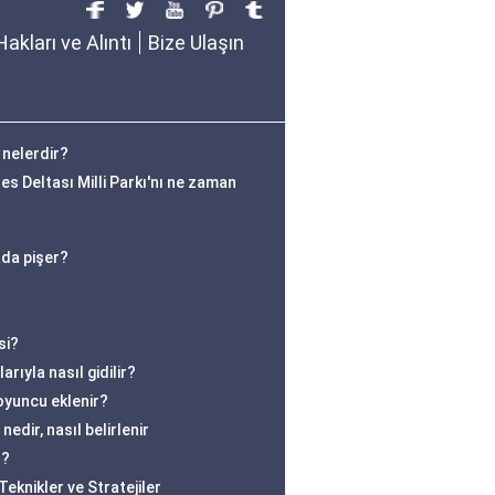
Hakları ve Alıntı
Bize Ulaşın
 nelerdir?
s Deltası Milli Parkı'nı ne zaman
ada pişer?
si?
rıyla nasıl gidilir?
oyuncu eklenir?
edir, nasıl belirlenir
r?
eknikler ve Stratejiler