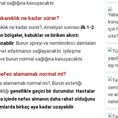
mal sağlığına kavuşacaktır.
ıkanıklık ne kadar sürer?
klık ne kadar sürer?,
Ameliyat sonrası
ilk 1-2
n bölgeler, kabuklar ve biriken akıntı
nabilir
. Burun spreyi ve nemlendirici damlaları
hat atlatmanızı sağlayacaktır. İyileşme
 ve burun normal sağlığına kavuşacaktır.
 nefes alamamak normal mi?
es alamamak normal mi?,
Burun estetiği
klığı
genellikle geçici bir durumdur.
Hastalar
fta içinde nefes almanın daha rahat olduğunu
mlarda birkaç aya kadar uzayabilir
.