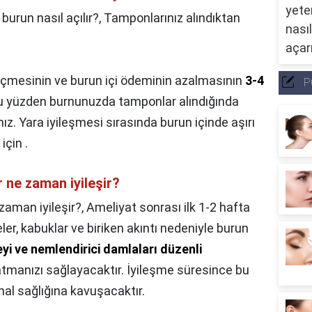
burun nasıl açılır?,
Tamponlarınız alındıktan
eçmesinin ve burun içi ödeminin azalmasının
3-4
P
 Bu yüzden burnunuzda tamponlar alındığında
nız. Yara iyileşmesi sırasında burun içinde aşırı
için .
r ne zaman iyileşir?
zaman iyileşir?,
Ameliyat sonrası ilk 1-2 hafta
er, kabuklar ve biriken akıntı nedeniyle burun
yi ve nemlendirici damlaları düzenli
atmanızı sağlayacaktır. İyileşme süresince bu
mal sağlığına kavuşacaktır.