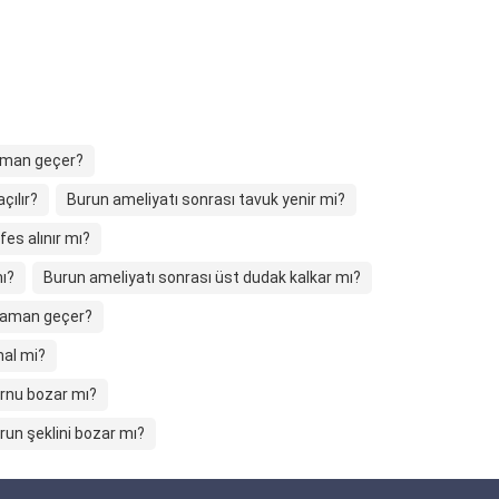
zaman geçer?
çılır?
Burun ameliyatı sonrası tavuk yenir mi?
es alınır mı?
ı?
Burun ameliyatı sonrası üst dudak kalkar mı?
 zaman geçer?
mal mi?
rnu bozar mı?
un şeklini bozar mı?