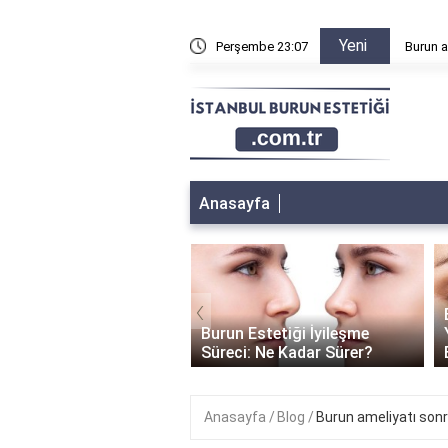
Yeni
Burun ameliyatından sonra sağa sola yatılır mı?
Perşembe 23:07
Anasayfa
‹
Burun Estetiği Kiml
urun
Burun Estetiği İyileşme
Yapılamaz? - Uygun
ür?
Süreci: Ne Kadar Sürer?
Belirleme Kriterleri
Anasayfa
Blog
Burun ameliyatı sonr