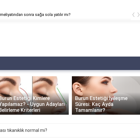
‹
Burun ameliyatından sonra üst dudak kalkar mı?
ere
Burun Estetiği İyileşme
Burun Estetiği 
 Adayları
Süresi: Kaç Ayda
Branşlar: Han
Tamamlanır?
İlgilenir?
ası tıkanıklık normal mi?