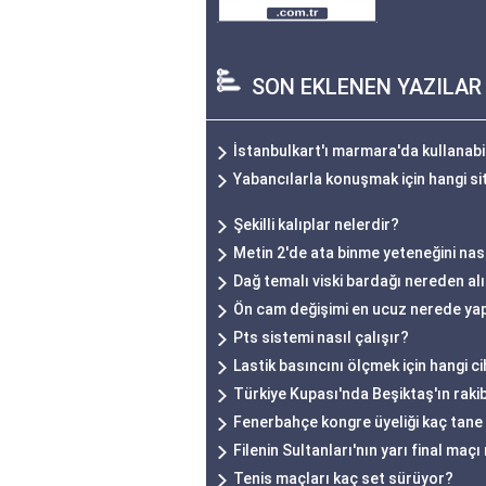
SON EKLENEN YAZILAR
İstanbulkart'ı marmara'da kullanabi
Yabancılarla konuşmak için hangi si
Şekilli kalıplar nelerdir?
Metin 2'de ata binme yeteneğini nas
Dağ temalı viski bardağı nereden alı
Ön cam değişimi en ucuz nerede yap
Pts sistemi nasıl çalışır?
Lastik basıncını ölçmek için hangi ci
Türkiye Kupası'nda Beşiktaş'ın rakib
Fenerbahçe kongre üyeliği kaç tane
Filenin Sultanları'nın yarı final maç
Tenis maçları kaç set sürüyor?