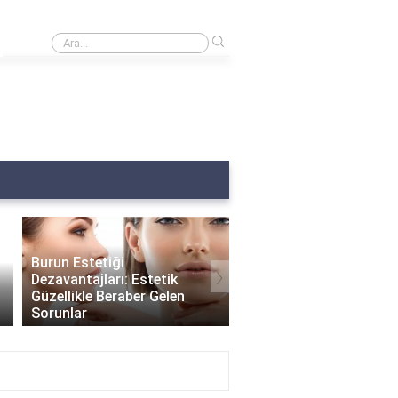
›
Burnumda et var ne yapmalıyım?
Burun Estetiği
›
Dezavantajları: Estetik
Güzellikle Beraber Gelen
Burun Estetiği Sonrası
Sorunlar
Delikleri Ne Zaman Küç