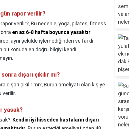
gün rapor verilir?
apor verilir?,
Bu nedenle, yoga, pilates, fitness
 sonra
en az 6-8 hafta boyunca yasaktır
.
reci aynı şekilde işlemediğinden ve farklı
bu konuda en doğru bilgiyi kendi
mayın.
sonra dışarı çıkılır mı?
 dışarı çıkılır mı?,
Burun ameliyatı olan kişiye
verilir.
er yasak?
asak?,
Kendini iyi hisseden hastaların dışarı
mamaktadır
. Burun estetiği ameliyatından 48