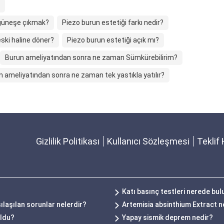
güneşe çıkmak?
Piezo burun estetiği farkı nedir?
ski haline döner?
Piezo burun estetiği açık mı?
Burun ameliyatından sonra ne zaman Sümkürebilirim?
n ameliyatından sonra ne zaman tek yastıkla yatılır?
Gizlilik Politikası
Kullanıcı Sözleşmesi
Teklif 
Katı basınç testleri nerede bu
laşılan sorunlar nelerdir?
Artemisia absinthium Extract n
uldu?
Yapay sismik deprem nedir?