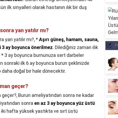
ilk sinyalleri olarak hastanın ılık bir duş
sonra yan yatılır mı?
 yan yatılır mı?,
*
Aşırı güneş, hamam, sauna,
P
 3 ay boyunca önerilmez
. Dilediğiniz zaman ılık
 * 3 ay boyunca burnunuza sert darbeler
n sonraki ilk 6 ay boyunca burun şeklinizde
p daha doğal bir hale dönecektir.
aman geçer?
n geçer?,
Burun ameliyatından sonra ne kadar
eliyatından sonra
en az 3 ay boyunca yüz üstü
lk iki hafta yüksek yastıkta ve sırt üstü