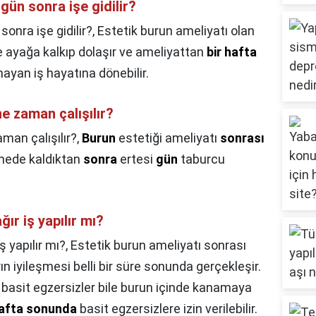
gün sonra işe gidilir?
onra işe gidilir?,
Estetik burun ameliyatı olan
de ayağa kalkıp dolaşır ve ameliyattan
bir hafta
ayan iş hayatına dönebilir.
e zaman çalışılır?
man çalışılır?,
Burun
estetiği ameliyatı
sonrası
anede kaldıktan
sonra
ertesi
gün
taburcu
ır iş yapılır mı?
 yapılır mı?,
Estetik burun ameliyatı sonrası
ın iyileşmesi belli bir süre sonunda gerçekleşir.
 basit egzersizler bile burun içinde kanamaya
afta sonunda
basit egzersizlere izin verilebilir.