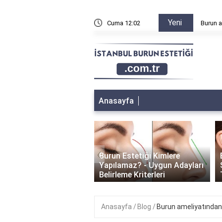
Yeni
n sonra sağa sola yatılır mı?
Cuma 12:02
Burun a
Anasayfa
‹
Burun Estetiği Kimlere
 Estetiği İyileşme
Yapılamaz? - Uygun Adayları
i: Ne Kadar Sürer?
Belirleme Kriterleri
Anasayfa
Blog
Burun ameliyatından 