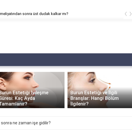
‹
meliyatından sonra üst dudak kalkar mı?
Burun Estetiği İyileşme
Burun Estetiği ve İlgili
Süresi: Kaç Ayda
Branşlar: Hangi Bölüm
Tamamlanır?
İlgilenir?
sonra ne zaman işe gidilir?