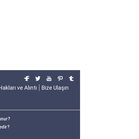
Hakları ve Alıntı
Bize Ulaşın
lunur?
edir?