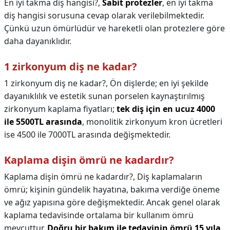
En iyi takma diş hangisi?,
Sabit protezler
, en iyi takma
diş hangisi sorusuna cevap olarak verilebilmektedir.
Çünkü uzun ömürlüdür ve hareketli olan protezlere göre
daha dayanıklıdır.
1 zirkonyum diş ne kadar?
1 zirkonyum diş ne kadar?,
Ön dişlerde; en iyi şekilde
dayanıklılık ve estetik sunan porselen kaynaştırılmış
zirkonyum kaplama fiyatları;
tek diş için en ucuz 4000
ile 5500TL arasında
, monolitik zirkonyum kron ücretleri
ise 4500 ile 7000TL arasında değişmektedir.
Kaplama dişin ömrü ne kadardır?
Kaplama dişin ömrü ne kadardır?,
Diş kaplamaların
ömrü; kişinin gündelik hayatına, bakıma verdiğe öneme
ve ağız yapısına göre değişmektedir. Ancak genel olarak
kaplama tedavisinde ortalama bir kullanım ömrü
mevcuttur.
Doğru bir bakım ile tedavinin ömrü 15 yıla