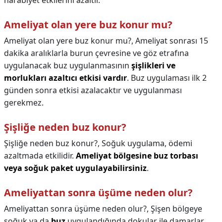
harabiyet etkilerini azaltır.
Ameliyat olan yere buz konur mu?
Ameliyat olan yere buz konur mu?,
Ameliyat sonrası 15
dakika aralıklarla burun çevresine ve göz etrafına
uygulanacak buz uygulanmasının
şişlikleri ve
morlukları azaltıcı etkisi vardır
. Buz uygulaması ilk 2
günden sonra etkisi azalacaktır ve uygulanması
gerekmez.
Şişliğe neden buz konur?
Şişliğe neden buz konur?,
Soğuk uygulama, ödemi
azaltmada etkilidir.
Ameliyat bölgesine buz torbası
veya soğuk paket uygulayabilirsiniz
.
Ameliyattan sonra üşüme neden olur?
Ameliyattan sonra üşüme neden olur?,
Şişen bölgeye
soğuk ya da
buz
uygulandığında dokular ile damarlar