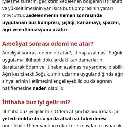
iyileşme sürecini geciktirir. Zedelenen bölgenin istirahati
ve yükseltilmesinin yanı sıra buz kompresinin yararı
mevcuttur.
Zedelenmenin hemen sonrasında
uygulanan buz kompresi, şişliği, kanamayı, spazmı,
ağrı ve enflamasyonu azaltır
.
Ameliyat sonrası ödemi ne atar?
Ameliyat sonrası ödemi ne atar?,
İltihap azalması: Soğuk
uygulama, iltihaplı dokulardaki kan damarlarını
daraltarak ödem ve iltihabın azalmasına yardımcı olabilir.
Ağrı kesici etki: Soğuk, sinir uçlarına uygulandığında ağrı
sinyallerinin iletilmesini engelleyebilir, bu da ağrının
hafiflemesine
neden
olabilir.
İltihaba buz iyi gelir mi?
İltihaba buz iyi gelir mi?,
Ödem atışını hızlandırmak için
yeterli miktarda su ya da alkali su tüketilmesi
önerilebilir. Diğer yandan roka, tere, maydanoz, ıspanak