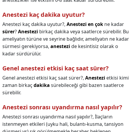
anestezikler ise etkisini 6-8 saat kadar sürdürebilir.
Anestezi kaç dakika uyutur?
Anestezi kaç dakika uyutur?,
Anestezi en çok
ne kadar
sürer
?
Anestezi
birkaç dakika veya saatlerce sürebilir. Bu
ameliyatın türüne ve seyrine bağlıdır, ameliyatın ne kadar
sürmesi gerekiyorsa,
anestezi
de kesintisiz olarak o
kadar sürdürülür.
Genel anestezi etkisi kaç saat sürer?
Genel anestezi etkisi kaç saat sürer?,
Anestezi
etkisi kimi
zaman birkaç
dakika
sürebileceği gibi bazen saatlerce
sürebilir.
Anestezi sonrası uyandırma nasıl yapılır?
Anestezi sonrası uyandırma nasıl yapılır?,
İlaçların
istenmeyen etkileri (uyku hali, bulantı-kusma, tansiyon
düşmesi vs) sık görülmemekle beraber beklenen