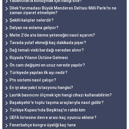
Yabancılarla konuşmak için hangi site?
Dilek Yarımadası Büyük Menderes Deltası Milli Parkı'nı ne
zaman ziyaret etmeliyim?
Şekilli kalıplar nelerdir?
Dalyan ne anlama geliyor?
Metin 2'de ata binme yeteneğini nasıl açarım?
Tavada yulaf ekmeği kaç dakikada pişer?
Dağ temalı viski bardağı nereden alınır?
Rüyada Yılanın Üstüne Gelmesi
Ön cam değişimi en ucuz nerede yapılır?
Türkiyede yapılan ilk aşı nedir?
Pts sistemi nasıl çalışır?
En iyi akaryakıt istasyonu hangisi?
Lastik basıncını ölçmek için hangi cihazı kullanabilirim?
Başakşehir'e toplu taşıma araçlarıyla nasıl gidilir?
Türkiye Kupası'nda Beşiktaş'ın rakibi kim
UEFA listesine devre arası kaç oyuncu eklenir?
Fenerbahçe kongre üyeliği kaç tane